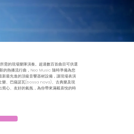
n 為您提供所需的現場樂隊演奏。超過數百首曲目可供選
的熱播流行曲，Neo Music 隨時準備為您
最新最先進的頂級音響器材設備，讓現場表演
、巴薩諾瓦(bossa nova)、古典樂及現
出窩心、友好的氣氛，為你帶來滿載喜悅的時